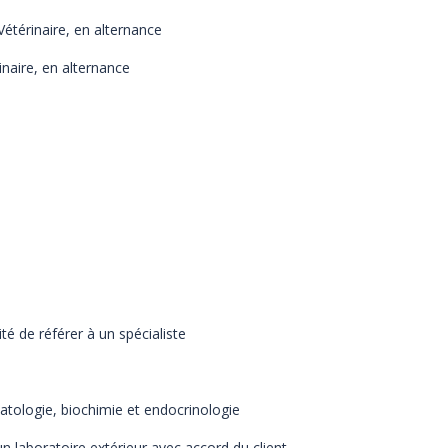
érinaire, en alternance
aire, en alternance
de référer à un spécialiste
e, biochimie et endocrinologie
toire extérieur avec accord du client