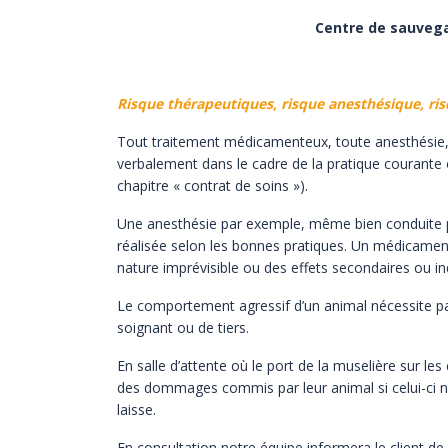
Centre de sauvegar
Risque thérapeutiques, risque anesthésique, risq
Tout traitement médicamenteux, toute anesthésie, 
verbalement dans le cadre de la pratique courante
chapitre
« contrat de soins »).
Une anesthésie par exemple, même bien conduite pe
réalisée selon les bonnes pratiques. Un médicam
nature
imprévisible ou des effets secondaires ou in
Le comportement agressif d’un animal nécessite pa
soignant ou de tiers.
En salle d’attente où le port de la muselière sur
des dommages commis par leur animal si celui-ci n
laisse.
En consultation notre équipe informera le client de 