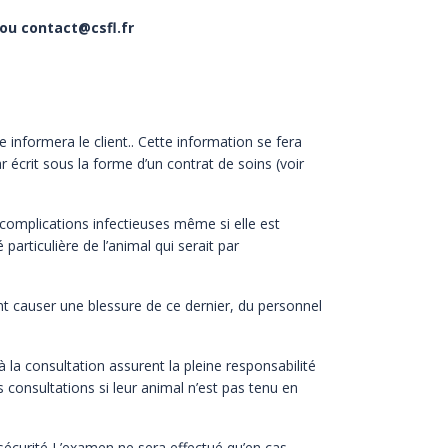
 ou
contact@csfl.fr
e informera le client.. Cette information se fera
ar écrit sous la forme d’un contrat de soins (voir
complications infectieuses même si elle est
particulière de l’animal qui serait par
t causer une blessure de ce dernier, du personnel
 la consultation assurent la pleine responsabilité
s consultations si leur animal n’est pas tenu en
sécurité L’examen ne sera effectué qu’en cas