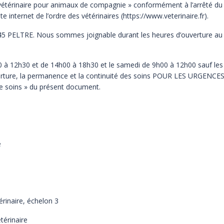
e vétérinaire pour animaux de compagnie » conformément à l’arrêté
du
ite internet de
l’ordre des vétérinaires (https://www.veterinaire.fr).
7245 PELTRE. Nous sommes joignable durant les heures d’ouverture
au
h00 à 12h30 et de 14h00 à 18h30 et le samedi de 9h00 à 12h00 sauf
les
rture, la
permanence et la continuité des soins POUR LES URGENCES es
de soins » du présent document.
e
e
naire, échelon 3
rinaire