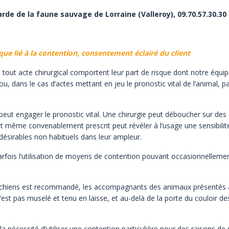
de de la faune sauvage de Lorraine (Valleroy), 09.70.57.30.30
ue lié à la contention, consentement éclairé du client
tout acte chirurgical comportent leur part de risque dont notre
équip
 ou, dans le
cas d’actes mettant en jeu le pronostic vital de l’animal, p
ut engager le pronostic vital. Une chirurgie peut déboucher sur
des 
ent même
convenablement prescrit peut révéler à l’usage une sensibilité 
désirables non habituels dans leur ampleur.
rfois l’utilisation de moyens de contention pouvant
occasionnellemen
 les chiens est recommandé, les accompagnants des animaux
présentés à
’est pas
muselé et tenu en laisse, et au-delà de la porte du couloir de
la nécessité d’utiliser une contention particulière pour des raisons
de 